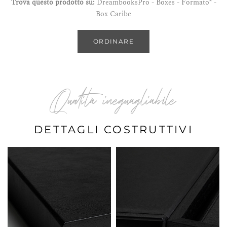
Trova questo prodotto su:
DreambooksPro - Boxes - Formato* -
Box Caribe
ORDINARE
Qualità ineguagliabile
DETTAGLI COSTRUTTIVI