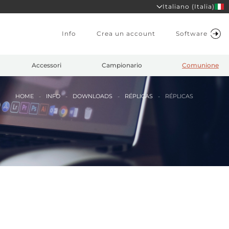
Italiano (Italia)
Info
Crea un account
Software
Accessori
Campionario
Comunione
HOME
INFO
DOWNLOADS
RÉPLICAS
RÉPLICAS