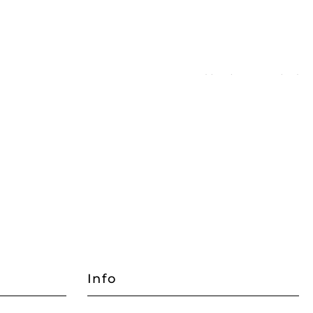
Powered by
Phoca Download
Info