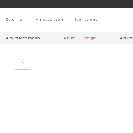
Skip to main content
Su di noi
Ambasciatori
Ispirazione
Album Matrimonio
Album Di Famiglia
Album 