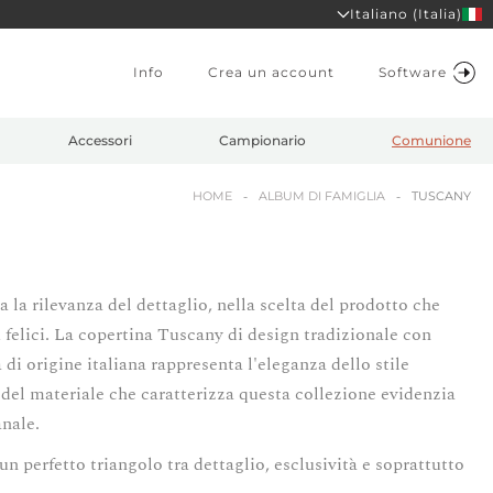
Italiano (Italia)
Info
Crea un account
Software
Accessori
Campionario
Comunione
HOME
ALBUM DI FAMIGLIA
TUSCANY
 la rilevanza del dettaglio, nella scelta del prodotto che
ù felici. La copertina Tuscany di design tradizionale con
a di origine italiana rappresenta l'eleganza dello stile
del materiale che caratterizza questa collezione evidenzia
anale.
un perfetto triangolo tra dettaglio, esclusività e soprattutto