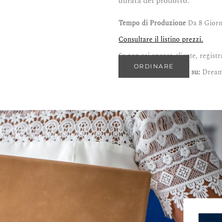
durata del prodotto.
Tempo di Produzione
Da 8 Giorn
Consultare il listino prezzi.
Se non sei ancora cliente, registr
ORDINARE
Trova questo prodotto su:
Dream