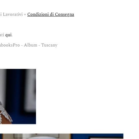
i Lavorativi +
Condizioni di Consegna
ati
qui
.
booksPro - Album - Tuscany