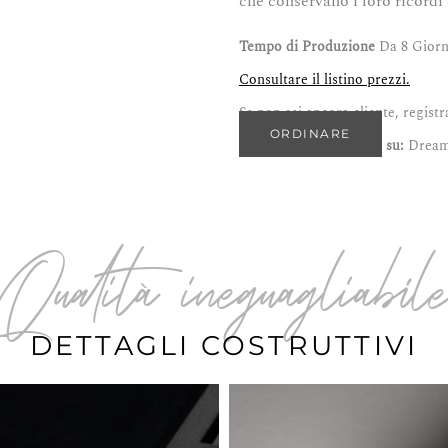
che conservano i loro ricordi
Tempo di Produzione
Da 8 Giorn
Consultare il listino prezzi.
Se non sei ancora cliente, registr
ORDINARE
Trova questo prodotto su:
Dreamb
Qualità ineguagliabil
DETTAGLI COSTRUTTIVI