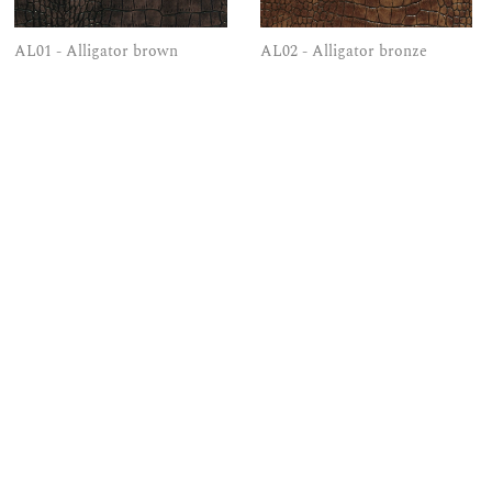
AL01 - Alligator brown
AL02 - Alligator bronze