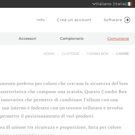
Italiano (Italia)
Info
Crea un account
Software
Accessori
Campionario
Comunione
HOME
CUSTODIE
COMBO BOX
CARIBE
mento perfetto per coloro che cercano la sicurezza del loro
a caratteristica che compone una scatola. Questo Combo Box
ne innovativa che permette di combinare l'album con una
Il suo interno è foderato con un tessuto vellutato e avvolto
 permette il posizionamento di vari prodotti.
ea di unione tra sicurezza e proporzione, fatta per coloro