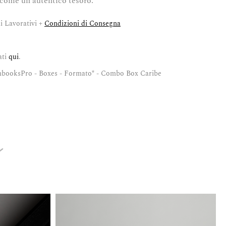
 come un autentico tesoro.
i Lavorativi +
Condizioni di Consegna
ati
qui
.
ooksPro - Boxes - Formato* - Combo Box Caribe
e