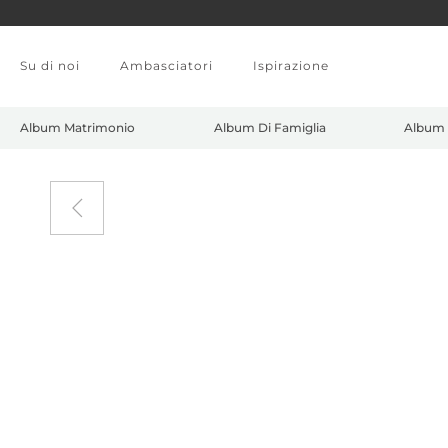
Skip to main content
Su di noi
Ambasciatori
Ispirazione
Album Matrimonio
Album Di Famiglia
Album 