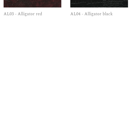
AL03 - Alligator red
AL04 - Alligator black