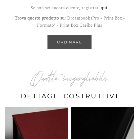
Se non sei ancora cliente, registrati
qui
.
Trova questo prodotto su:
DreambooksPro - Print Box -
Formato* - Print Box Caribe Plus
ORDINARE
Qualità ineguagliabile
DETTAGLI COSTRUTTIVI