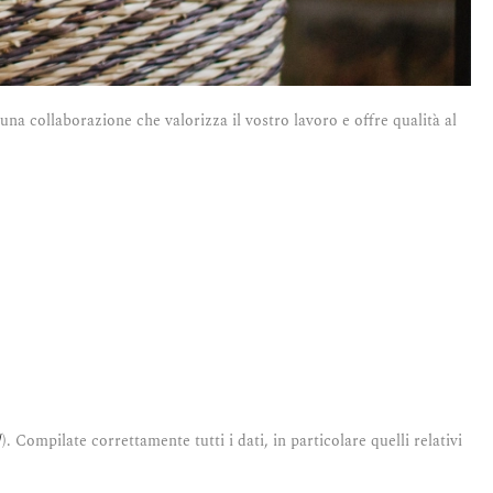
na collaborazione che valorizza il vostro lavoro e offre qualità al
/
). Compilate correttamente tutti i dati, in particolare quelli relativi